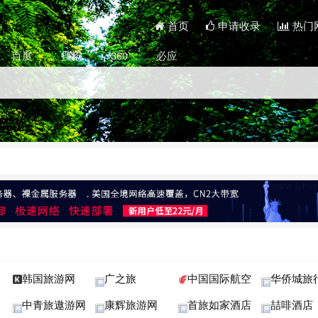
首页
申请收录
热门
百度
搜狗
360
必应
韩国旅游网
广之旅
中国国际航空
华侨城旅
中青旅遨游网
康辉旅游网
首旅如家酒店
喆啡酒店