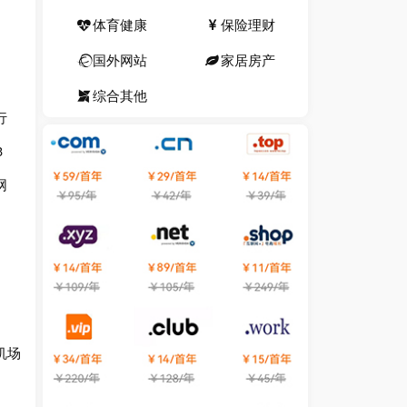
体育健康
保险理财
国外网站
家居房产
综合其他
行
3
网
机场