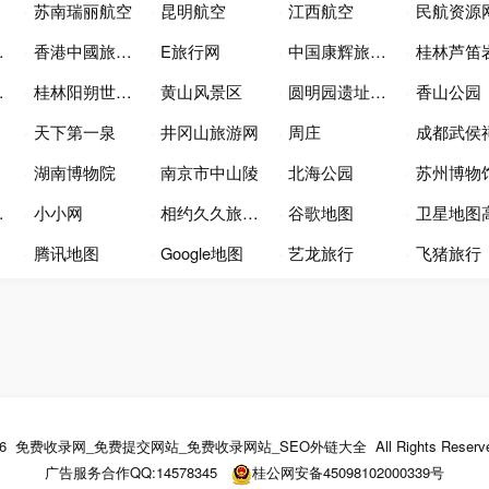
苏南瑞丽航空
昆明航空
江西航空
民航资源
香港中國旅行社
E旅行网
中国康辉旅游网
桂林芦笛岩景
桂林阳朔世外桃源景区
黄山风景区
圆明园遗址公园
香山公园
天下第一泉
井冈山旅游网
周庄
成都武侯祠博物
湖南博物院
南京市中山陵
北海公园
苏州博物
小小网
相约久久旅游网
谷歌地图
卫星地图
腾讯地图
Google地图
艺龙旅行
飞猪旅行
26
免费收录网_免费提交网站_免费收录网站_SEO外链大全
All Rights Reserv
广告服务合作QQ:
14578345
桂公网安备45098102000339号