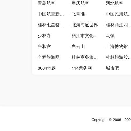
青岛航空
重庆航空
河北航空
中国航空新闻网
飞常准
中国民用航空局
桂林七星骆驼山景区
北海海底世界
桂林两江四湖·象山
少林寺
丽江市文化和旅游局
乌镇
雍和宫
白云山
上海博物馆
全程旅游网
桂林商务旅游网
桂林旅游股份有限公司
8684地铁
114票务网
城市吧
Copyright © 2008 -
20