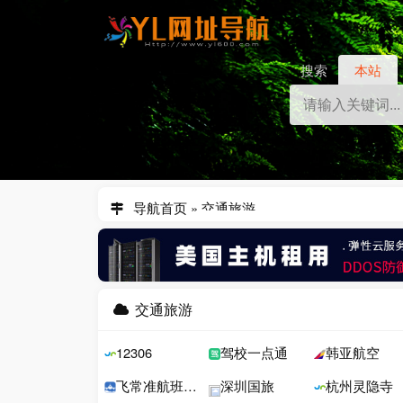
搜索
本站
导航首页
»
交通旅游
交通旅游
12306
驾校一点通
韩亚航空
飞常准航班动态
深圳国旅
杭州灵隐寺