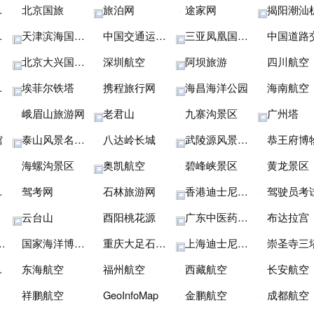
北京国旅
旅泊网
途家网
揭阳潮汕
天津滨海国际机场
中国交通运输部
三亚凤凰国际机场
中国道路交通安全
北京大兴国际机场
深圳航空
阿坝旅游
四川航空
埃菲尔铁塔
携程旅行网
海昌海洋公园
海南航空
峨眉山旅游网
老君山
九寨沟景区
广州塔
馆
泰山风景名胜区
八达岭长城
武陵源风景名胜区
恭王府博
海螺沟景区
奥凯航空
碧峰峡景区
黄龙景区
驾考网
石林旅游网
香港迪士尼乐园
驾驶员考
云台山
酉阳桃花源
广东中医药博物馆
布达拉宫
国家海洋博物馆
重庆大足石刻景区
上海迪士尼度假区
崇圣寺三塔文化旅
东海航空
福州航空
西藏航空
长安航空
祥鹏航空
GeoInfoMap
金鹏航空
成都航空