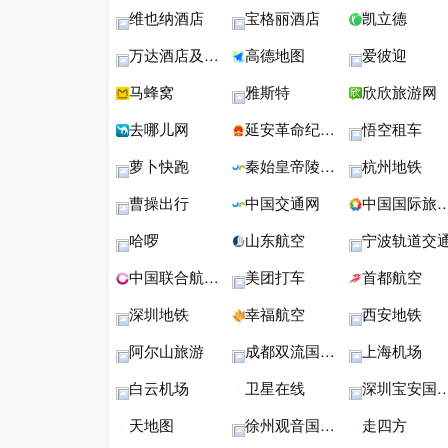
维也纳酒店
宝格丽酒店
凯立德
万达酒店及度假村
高德地图
爱彼迎
马蜂窝
雅斯特
欣欣旅游网
去哪儿网
延安革命纪念地
悟空租车
萝卜快跑
秦始皇帝陵博物院
杭州地铁
曹操出行
中国交通网
中国国际旅行社
哈啰
山东航空
宁波轨道交
中国联合航空公司
美团打车
首都航空
深圳地铁
幸福航空
西安地铁
阿尔山旅游
成都双流国际机场
上海机场
白云机场
卫星在线
深圳宝安国际机场
天地图
徐州观音国际机场
走四方