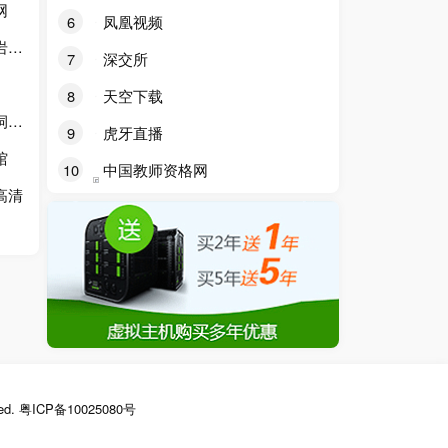
网
6
凤凰视频
区
7
深交所
8
天空下载
馆
9
虎牙直播
馆
10
中国教师资格网
高清
ed.
粤ICP备10025080号