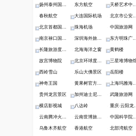
扬州泰州国际机场
东方航空
天桥艺术中心123
春秋航空
大连国际机场
北京市公安局公安交通管理局
北京首都国际机场
珠海机场
中国旅游网
南京禄口国际机场
深圳海外旅行社
东方明珠广播电视塔
长隆旅游度假区
北海海洋之窗
黄鹤楼
故宫博物院
北京环球度假区
三星堆博物
西岭雪山
乐山大佛景区
岳阳楼
神奇王国
黄果树官方旅游网
上海玛雅海滩水公园
贵州龙宫景区
加州迪士尼乐园
武隆旅游网
横店影视城
八达岭
重庆·云阳龙缸景区
云南腾冲火山热海
云南世博旅游景区
中国科学院西双版纳热带植物园
乌鲁木齐航空
香港航空
北部湾航空