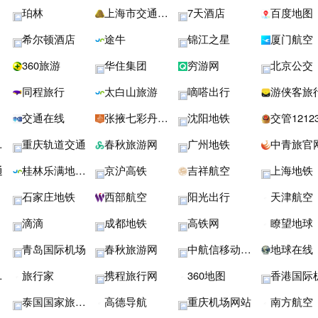
珀林
上海市交通委员会
7天酒店
百度地图
希尔顿酒店
途牛
锦江之星
厦门航空
360旅游
华住集团
穷游网
北京公交
同程旅行
太白山旅游
嘀嗒出行
游侠客旅
交通在线
张掖七彩丹霞旅游景区
沈阳地铁
交管1212
重庆轨道交通
春秋旅游网
广州地铁
中青旅官
通
桂林乐满地度假世界
京沪高铁
吉祥航空
上海地铁
石家庄地铁
西部航空
阳光出行
天津航空
滴滴
成都地铁
高铁网
瞭望地球
青岛国际机场
春秋旅游网
中航信移动科技
地球在线
旅行家
携程旅行网
360地图
香港国际
泰国国家旅游局
高德导航
重庆机场网站
南方航空