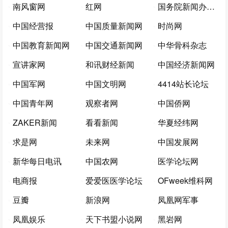
南风窗网
红网
国务院新闻办公室
中国经营报
中国质量新闻网
时尚网
中国教育新闻网
中国交通新闻网
中华骨科杂志
宣讲家网
和讯财经新闻
中国经济新闻网
中国军网
中国文明网
4414站长论坛
中国青年网
观察者网
中国侨网
ZAKER新闻
看看新闻
华夏经纬网
求是网
未来网
中国发展网
新华每日电讯
中国农网
医学论坛网
电商报
爱爱医医学论坛
OFweek维科网
豆瓣
新浪网
凤凰网军事
凤凰娱乐
天下书盟小说网
黑岩网