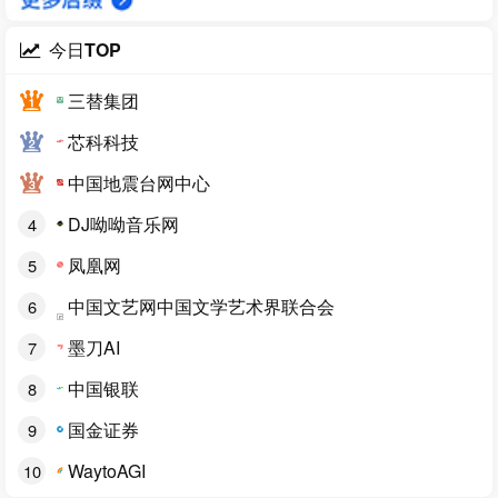
今日TOP
三替集团
芯科科技
中国地震台网中心
DJ呦呦音乐网
4
凤凰网
5
中国文艺网中国文学艺术界联合会
6
墨刀AI
7
中国银联
8
国金证券
9
WaytoAGI
10