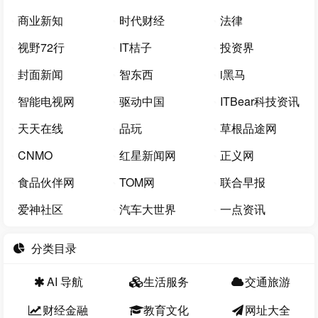
商业新知
时代财经
法律
视野72行
IT桔子
投资界
封面新闻
智东西
i黑马
智能电视网
驱动中国
ITBear科技资讯
天天在线
品玩
草根品途网
CNMO
红星新闻网
正义网
食品伙伴网
TOM网
联合早报
爱神社区
汽车大世界
一点资讯
分类目录
AI 导航
生活服务
交通旅游
财经金融
教育文化
网址大全