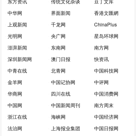
东方资讯
传统文化杂谈
豆丁文库
中华网
界面新闻
香港文匯網
上观新闻
千龙网
ChinaPlus
光明网
央广网
星岛环球网
澎湃新闻
东南网
南方网
深圳新闻网
澳门日报
快资讯
中青在线
北青网
中国科技网
金羊网
中国记协网
中评网
华商网
四川在线
中国消费网
中国网
中国新闻周刊
南方周末
浙江在线
海峡网
中国经济网
法治网
上海报业集团
中国日报网