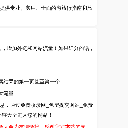
提供专业、实用、全面的游旅行指南和旅
名，增加外链和网站流量！如果细分的话，
搜索结果的第一页甚至第一个
大流量
信息，通过免费收录网_免费提交网站_免费
O外链大全进入您的网站！
外链大全为友情链接，感谢您对本站的支