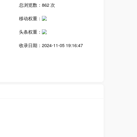
总浏览数：862 次
移动权重：
头条权重：
收录日期：2024-11-05 19:16:47