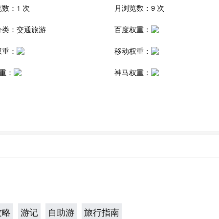
数：1 次
月浏览数：9 次
分类：
交通旅游
百度权重：
权重：
移动权重：
权重：
神马权重：
攻略
游记
自助游
旅行指南