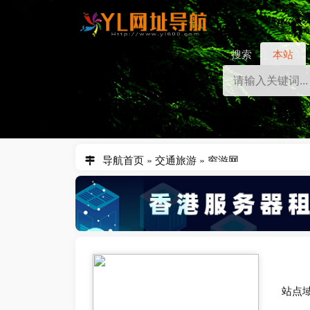
搜索
本站
导航首页
»
交通旅游
»
穷游网
站点域名