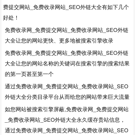
费提交网站_免费收录网站_SEO外链大全有如下几个
好处！
免费收录网_免费提交网站_免费收录网站_SEO外链
大全让您的网站更快、更多地被搜索引擎收录
免费收录网_免费提交网站_免费收录网站_SEO外链
大全让您的网站名称的关键词在搜索引擎的搜索结果
的第一页甚至第一个
通过免费收录网_免费提交网站_免费收录网站_SEO
外链大全分类目录平台从而给您的网站带来巨大流量
如您网站被搜索引擎屏蔽,免费收录网_免费提交网站
_免费收录网站_SEO外链大全永久缓存贵站信息，
通过免费收录网_免费提交网站_免费收录网站_SEO