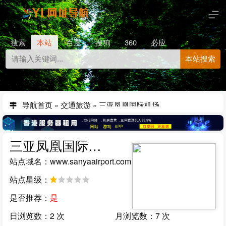
搜索
本站
百度
搜狗
360
必应
本站搜索
导航首页
»
交通旅游
»
三亚凤凰国际机场
三亚凤凰国际机场
站点域名：www.sanyaairport.com
站点星级：
是否推荐：
是
日浏览数：2 次
月浏览数：7 次