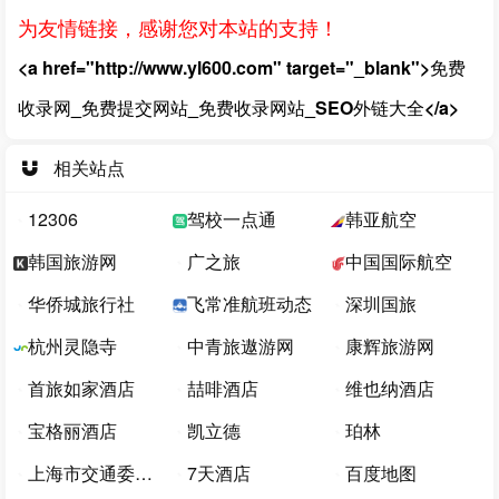
为友情链接，感谢您对本站的支持！
<a href="http://www.yl600.com" target="_blank">免费
收录网_免费提交网站_免费收录网站_SEO外链大全</a>
相关站点
12306
驾校一点通
韩亚航空
韩国旅游网
广之旅
中国国际航空
华侨城旅行社
飞常准航班动态
深圳国旅
杭州灵隐寺
中青旅遨游网
康辉旅游网
首旅如家酒店
喆啡酒店
维也纳酒店
宝格丽酒店
凯立德
珀林
上海市交通委员会
7天酒店
百度地图