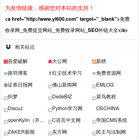
为友情链接，感谢您对本站的支持！
<a href="http://www.yl600.com" target="_blank">免费
收录网_免费提交网站_免费收录网站_SEO外链大全</a>
相关站点
吾爱破解
大公网
新榜
路羽博客
红尘技术学习
免费资源网
证券日报网
佛山新闻网
EMLOG
织梦
DedeBIZ
菜鸟教程
Discuz
Python学习网
OSCHINA
openKylin（开放麒麟）
C语言中文网
帝国CMS系统
ZAKER新闻
东方网
民主与法制网