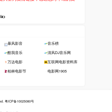
/a>
暴风影音
音乐榜
酷我音乐
清风DJ音乐网
万达电影
互联网电影资料库
柏林电影节
电影网1905
ed.
粤ICP备10025080号