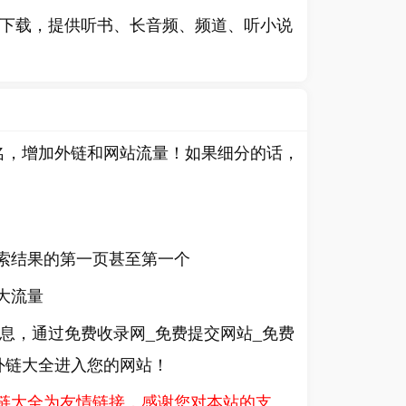
下载，提供听书、长音频、频道、听小说
名，增加外链和网站流量！如果细分的话，
搜索结果的第一页甚至第一个
大流量
信息，通过免费收录网_免费提交网站_免费
O外链大全进入您的网站！
外链大全为友情链接，感谢您对本站的支