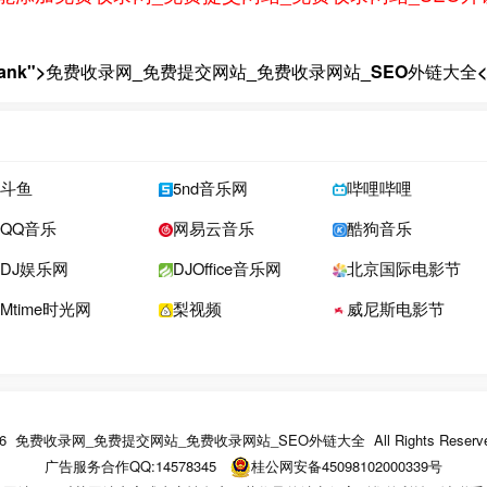
arget="_blank">免费收录网_免费提交网站_免费收录网站_SEO外链大全<
斗鱼
5nd音乐网
哔哩哔哩
QQ音乐
网易云音乐
酷狗音乐
DJ娱乐网
DJOffice音乐网
北京国际电影节
Mtime时光网
梨视频
威尼斯电影节
26
免费收录网_免费提交网站_免费收录网站_SEO外链大全
All Rights Reserv
广告服务合作QQ:
14578345
桂公网安备45098102000339号