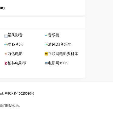
/a>
暴风影音
音乐榜
酷我音乐
清风DJ音乐网
万达电影
互联网电影资料库
柏林电影节
电影网1905
ed.
粤ICP备10025080号
我们删除收录。