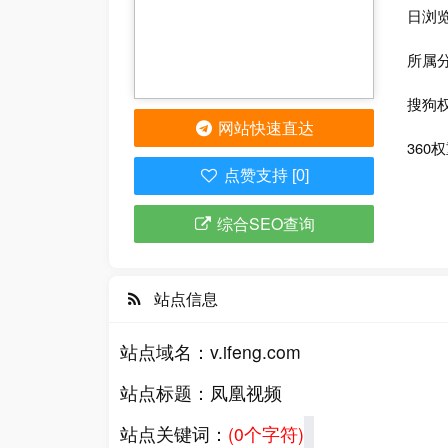
日浏览
所属
搜狗
网站快速直达
360
点赞支持 [0]
综合SEO查询
站点信息
站点域名：
v.ifeng.com
站点标题：
凤凰视频
站点关键词：
(0个字符)