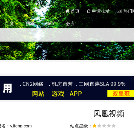
首页
申请收录
热门
百度
搜狗
360
必应
凤凰视频
：v.ifeng.com
站点星级：