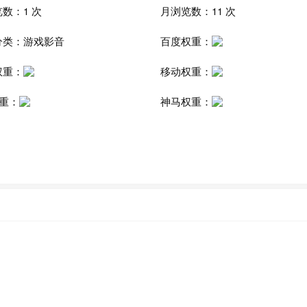
数：1 次
月浏览数：11 次
分类：
游戏影音
百度权重：
权重：
移动权重：
权重：
神马权重：