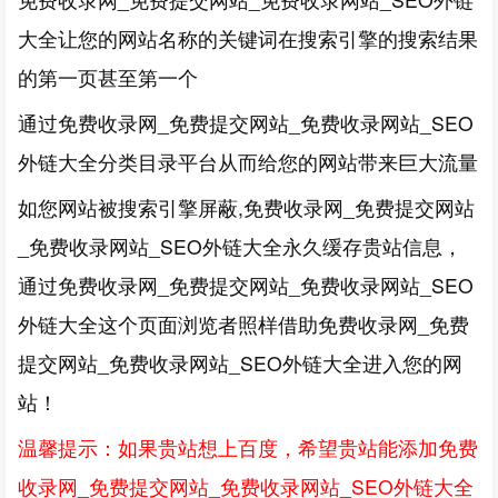
大全让您的网站名称的关键词在搜索引擎的搜索结果
的第一页甚至第一个
通过免费收录网_免费提交网站_免费收录网站_SEO
外链大全分类目录平台从而给您的网站带来巨大流量
如您网站被搜索引擎屏蔽,免费收录网_免费提交网站
_免费收录网站_SEO外链大全永久缓存贵站信息，
通过免费收录网_免费提交网站_免费收录网站_SEO
外链大全这个页面浏览者照样借助免费收录网_免费
提交网站_免费收录网站_SEO外链大全进入您的网
站！
温馨提示：如果贵站想上百度，希望贵站能添加免费
收录网_免费提交网站_免费收录网站_SEO外链大全