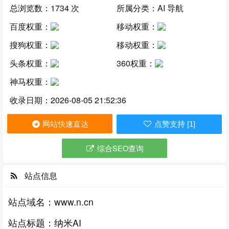
总浏览数：1734 次
所属分类：
AI 导航
百度权重：
移动权重：
搜狗权重：
移动权重：
头条权重：
360权重：
神马权重：
收录日期：2026-08-05 21:52:36
网站快速直达
点赞支持 [1]
综合SEO查询
站点信息
站点域名：
www.n.cn
站点标题：
纳米AI