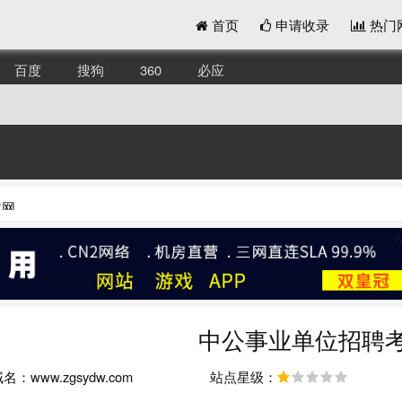
首页
申请收录
热门
百度
搜狗
360
必应
试网
中公事业单位招聘
：www.zgsydw.com
站点星级：