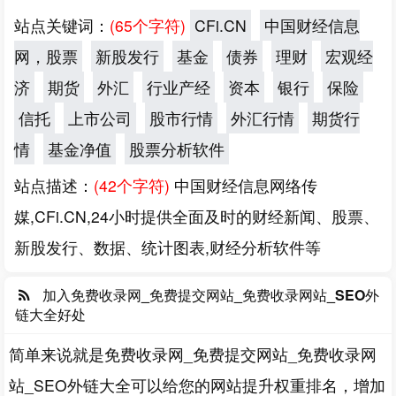
站点关键词：
(65个字符)
CFi.CN
中国财经信息
网，股票
新股发行
基金
债券
理财
宏观经
济
期货
外汇
行业产经
资本
银行
保险
信托
上市公司
股市行情
外汇行情
期货行
情
基金净值
股票分析软件
站点描述：
(42个字符)
中国财经信息网络传
媒,CFi.CN,24小时提供全面及时的财经新闻、股票、
新股发行、数据、统计图表,财经分析软件等
加入免费收录网_免费提交网站_免费收录网站_SEO外
链大全好处
简单来说就是免费收录网_免费提交网站_免费收录网
站_SEO外链大全可以给您的网站提升权重排名，增加