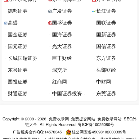
德邦证券
广发证券
长江证券
高盛
国盛证券
国联证券
国金证券
国海证券
国新证券
国元证券
光大证券
国信证券
长城国瑞证券
巨丰财经
东方证券
东兴证券
深交所
头部财经
国投证券
红商网
中财网
财通证券
中国证券投资基金业协会
东莞证券
Copyright © 2008 -
2026
免费收录网_免费提交网站_免费收录网站_SEO外
链大全
All Rights Reserved.
粤ICP备10025080号
广告服务合作QQ:
14578345
桂公网安备45098102000339号