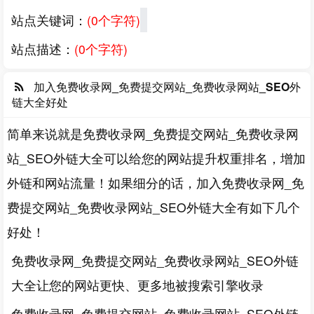
站点关键词：
(0个字符)
站点描述：
(0个字符)
加入免费收录网_免费提交网站_免费收录网站_SEO外
链大全好处
简单来说就是免费收录网_免费提交网站_免费收录网
站_SEO外链大全可以给您的网站提升权重排名，增加
外链和网站流量！如果细分的话，加入免费收录网_免
费提交网站_免费收录网站_SEO外链大全有如下几个
好处！
免费收录网_免费提交网站_免费收录网站_SEO外链
大全让您的网站更快、更多地被搜索引擎收录
免费收录网_免费提交网站_免费收录网站_SEO外链