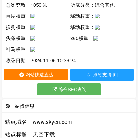
总浏览数：1053 次
所属分类：
综合其他
百度权重：
移动权重：
搜狗权重：
移动权重：
头条权重：
360权重：
神马权重：
收录日期：2024-11-06 10:36:24
网站快速直达
点赞支持 [0]
综合SEO查询
站点信息
站点域名：
www.skycn.com
站点标题：
天空下载