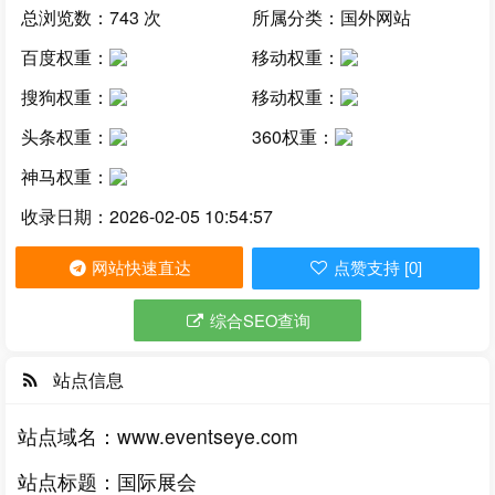
总浏览数：743 次
所属分类：
国外网站
百度权重：
移动权重：
搜狗权重：
移动权重：
头条权重：
360权重：
神马权重：
收录日期：2026-02-05 10:54:57
网站快速直达
点赞支持 [0]
综合SEO查询
站点信息
站点域名：
www.eventseye.com
站点标题：
国际展会