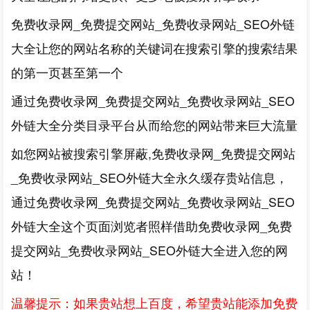
免费收录网_免费提交网站_免费收录网站_SEO外链
大全让您的网站名称的关键词在搜索引擎的搜索结果
的第一页甚至第一个
通过免费收录网_免费提交网站_免费收录网站_SEO
外链大全分类目录平台从而给您的网站带来巨大流量
如您网站被搜索引擎屏蔽,免费收录网_免费提交网站
_免费收录网站_SEO外链大全永久缓存贵站信息，
通过免费收录网_免费提交网站_免费收录网站_SEO
外链大全这个页面浏览者照样借助免费收录网_免费
提交网站_免费收录网站_SEO外链大全进入您的网
站！
温馨提示：如果贵站想上百度，希望贵站能添加免费