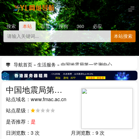
搜索
本站
百度
搜狗
360
必应
本站搜索
导航首页
»
生活服务
»
中国地震局第一监测中心
中国地震局第一监测中心
站点域名：www.fmac.ac.cn
站点星级：
是否推荐：
是
日浏览数：3 次
月浏览数：9 次