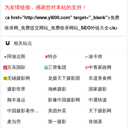
为友情链接，感谢您对本站的支持！
<a href="http://www.yl600.com" target="_blank">免费
收录网_免费提交网站_免费收录网站_SEO外链大全</a>
相关站点
阿迪达斯
特步
迪卡侬
京东国际
三替集团
中青家政网
无锡摄影网
龙摄天下摄影团
非遗美食网
摄影世界
海峡摄影
国家摄影
顺丰速运
影像中国摄影网
中通快递
中国摄影著作权协会
美团外卖
天下摄影网
麦当劳
第一摄影
肯德基