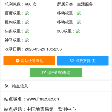
总浏览数：460 次
所属分类：
生活服务
百度权重：
移动权重：
搜狗权重：
移动权重：
头条权重：
360权重：
神马权重：
收录日期：2026-05-29 10:52:36
网站快速直达
点赞支持 [1]
综合SEO查询
站点信息
站点域名：
www.fmac.ac.cn
站点标题：
中国地震局第一监测中心