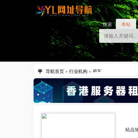
搜索
本站
导航首页
»
行业机构
»
易车
站点域名