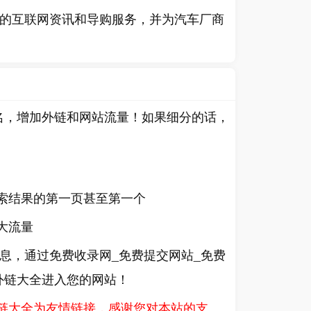
的互联网资讯和导购服务，并为汽车厂商
名，增加外链和网站流量！如果细分的话，
搜索结果的第一页甚至第一个
大流量
信息，通过免费收录网_免费提交网站_免费
O外链大全进入您的网站！
外链大全为友情链接，感谢您对本站的支