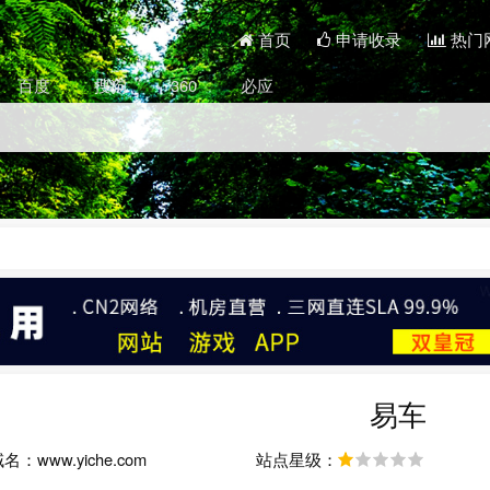
首页
申请收录
热门
百度
搜狗
360
必应
易车
：www.yiche.com
站点星级：