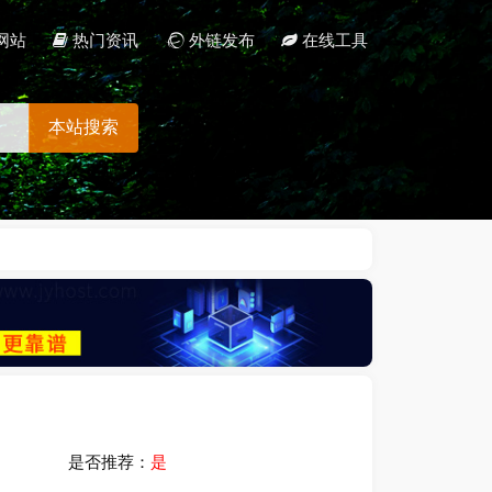
网站
热门资讯
外链发布
在线工具
本站搜索
是否推荐：
是