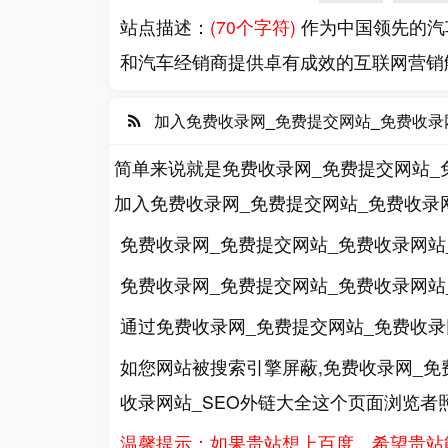
站点描述：
(70个字符)
作为中国领先的汽
和汽车经销商提供卓有成效的互联网营销
加入免费收录网_免费提交网站_免费收录
简单来说就是免费收录网_免费提交网站_
加入免费收录网_免费提交网站_免费收录
免费收录网_免费提交网站_免费收录网站
免费收录网_免费提交网站_免费收录网
通过免费收录网_免费提交网站_免费收录
如您网站被搜索引擎屏蔽,免费收录网_免
收录网站_SEO外链大全这个页面浏览者
温馨提示：如果贵站想上百度，希望贵站